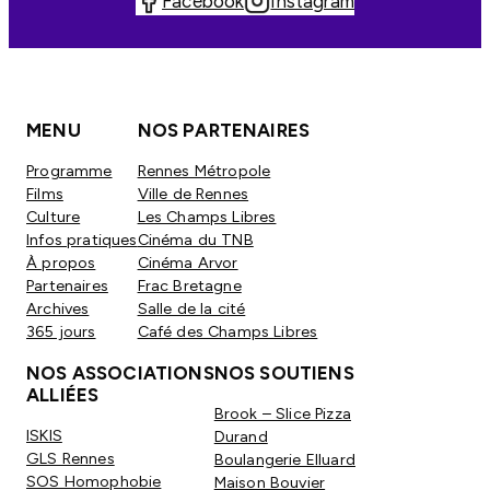
Facebook
Instagram
MENU
NOS PARTENAIRES
Programme
Rennes Métropole
Films
Ville de Rennes
Culture
Les Champs Libres
Infos pratiques
Cinéma du TNB
À propos
Cinéma Arvor
Partenaires
Frac Bretagne
Archives
Salle de la cité
365 jours
Café des Champs Libres
NOS ASSOCIATIONS
NOS SOUTIENS
ALLIÉES
Brook – Slice Pizza
ISKIS
Durand
GLS Rennes
Boulangerie Elluard
SOS Homophobie
Maison Bouvier