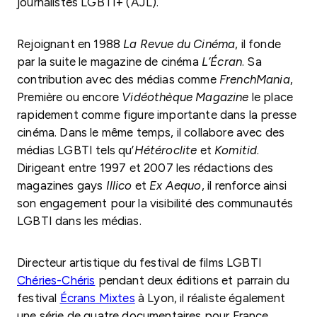
journalistes LGBTI+ (AJL).
Rejoignant en 1988
La Revue du Cinéma
, il fonde
par la suite le magazine de cinéma
L’Écran
. Sa
contribution avec des médias comme
FrenchMania
,
Première ou encore
Vidéothèque Magazine
le place
rapidement comme figure importante dans la presse
cinéma. Dans le même temps, il collabore avec des
médias LGBTI tels qu’
Hétéroclite
et
Komitid
.
Dirigeant entre 1997 et 2007 les rédactions des
magazines gays
Illico
et
Ex Aequo
, il renforce ainsi
son engagement pour la visibilité des communautés
LGBTI dans les médias.
Directeur artistique du festival de films LGBTI
Chéries-Chéris
pendant deux éditions et parrain du
festival
Écrans Mixtes
à Lyon, il réaliste également
une série de quatre documentaires pour France