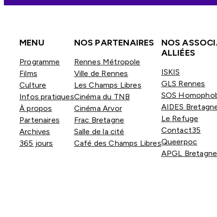
MENU
NOS PARTENAIRES
NOS ASSOCI
ALLIÉES
Programme
Rennes Métropole
ISKIS
Films
Ville de Rennes
GLS Rennes
Culture
Les Champs Libres
SOS Homophob
Infos pratiques
Cinéma du TNB
AIDES Bretagn
À propos
Cinéma Arvor
Le Refuge
Partenaires
Frac Bretagne
Contact35
Archives
Salle de la cité
Queerpoc
365 jours
Café des Champs Libres
APGL Bretagn