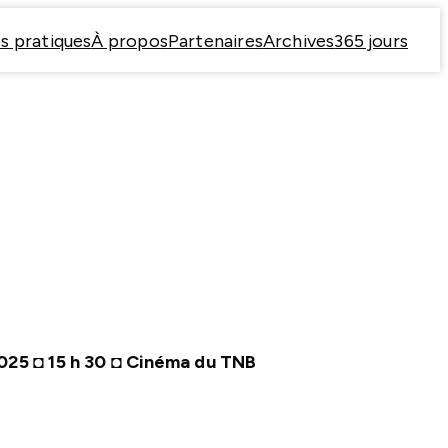
s pratiques
À propos
Partenaires
Archives
365 jours
025 ◘ 15 h 30 ◘ Cinéma du TNB