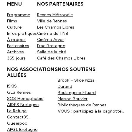
MENU
NOS PARTENAIRES
Programme
Rennes Métropole
Films
Ville de Rennes
Culture
Les Champs Libres
Infos pratiques
Cinéma du TNB
À propos
Cinéma Arvor
Partenaires
Frac Bretagne
Archives
Salle de la cité
365 jours
Café des Champs Libres
NOS ASSOCIATIONS
NOS SOUTIENS
ALLIÉES
Brook – Slice Pizza
ISKIS
Durand
GLS Rennes
Boulangerie Elluard
SOS Homophobie
Maison Bouvier
AIDES Bretagne
Bibliothèques de Rennes
Le Refuge
VOUS : participez à la cagnotte…
Contact35
Queerpoc
APGL Bretagne